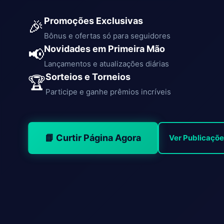
Promoções Exclusivas
🎉
Bônus e ofertas só para seguidores
Novidades em Primeira Mão
📢
Lançamentos e atualizações diárias
Sorteios e Torneios
🏆
Participe e ganhe prêmios incríveis
📘 Curtir Página Agora
Ver Publicaçõ