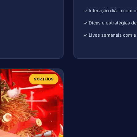
✓ Interação diária com 
✓ Dicas e estratégias de
✓ Lives semanais com a
SORTEIOS