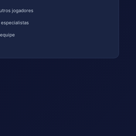
outros jogadores
 especialistas
 equipe