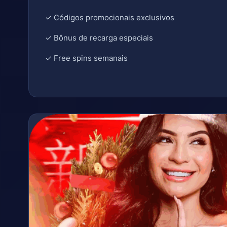
✓ Códigos promocionais exclusivos
✓ Bônus de recarga especiais
✓ Free spins semanais