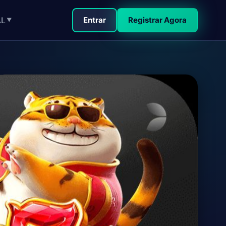
AL
Entrar
Registrar Agora
▼