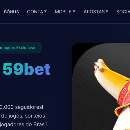
CONTA
MOBILE
APOSTAS
SOCI
BÔNUS
▼
▼
▼
omoções Exclusivas
l
59bet
0.000 seguidores!
de jogos, sorteios
jogadores do Brasil.