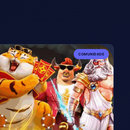
COMUNIDADE